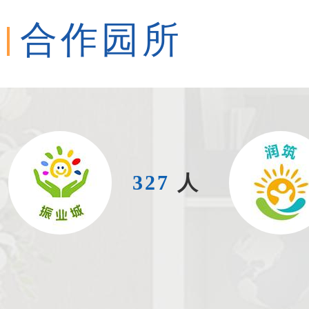
合作园所
327
人